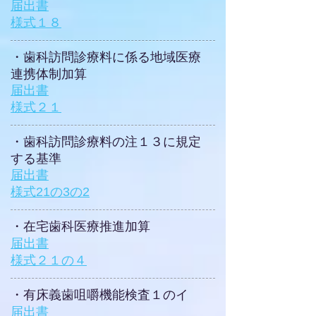
届出書
​様式１８
​・歯科訪問診療料に係る地域医療
連携体制加算
届出書
​様式２１
​・歯科訪問診療料の注１３に規定
する基準
届出書
​様式21の3の2
​・在宅歯科医療推進加算
​届出書
​様式２１の４
​・有床義歯咀嚼機能検査１のイ
届出書