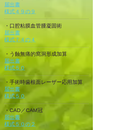
届出書
​様式４９の９
​・口腔粘膜血管腫凝固術
届出書
​様式７４の４
​・う蝕無痛的窩洞形成加算
届出書
​様式５０
​・手術時歯根面レーザー応用加算
届出書
​様式５０
​・CAD／CAM冠
届出書
​様式５０の２