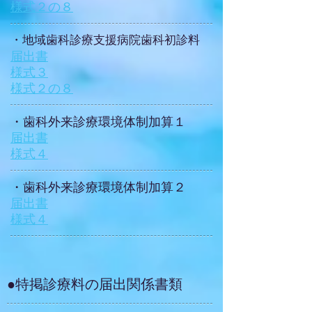
​様式２の８
​・地域歯科診療支援病院歯科初診料
届出書
​様式３
​様式２の８
​・歯科外来診療環境体制加算１
届出書
​様式４
​・歯科外来診療環境体制加算２
届出書
​様式４
●特掲診療料の届出関係書類