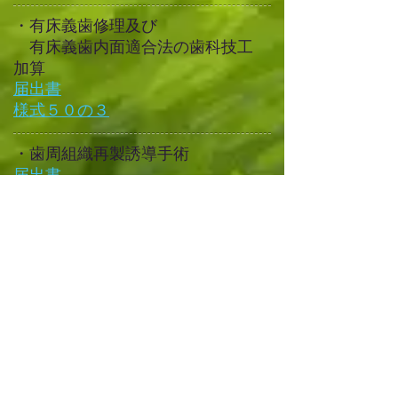
​・有床義歯修理及び
有床義歯内面適合法の歯科技工
加算
届出書
​様式５０の３
​・歯周組織再製誘導手術
届出書
​様式７４
​・広範囲顎骨支持型装置埋入手術
届出書
​様式７４の３
​・クラウン・ブリッジ維持管理料
届出書
​様式８１