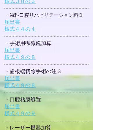
​様式３８の３
​・歯科口腔リハビリテーション料２
届出書
​様式４４の４
​・手術用顕微鏡加算
届出書
​様式４９の８
​・歯根端切除手術の注３
届出書
​様式４９の８
​・口腔粘膜処置
届出書
​様式４９の９
​・レーザー機器加算