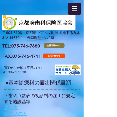
​〒604-8106 京都市中京区堺町通御池下る丸木
材木町670-1 吉岡御池ビル2階
TEL:075-746-7680
会員専用ページ
FAX:
075-746-4711
お問い合わせ
月曜から金曜（平日のみ）
​9：30～17：30
●基本診療料の届出関係書類
​・歯科点数表の初診料の注１に規定
する施設基準
届出書
​様式２の６