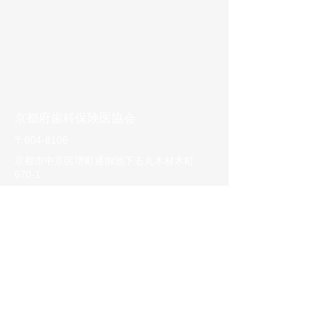
ＨＯＭＥ｜
保険医協会とは｜
事業内容｜
行事内容｜
入会案内
｜
会員専用ページ｜
リンク集｜
アクセス｜
お問い合わせ
​京都府歯科保険医協会
〒604-8106
京都市中京区堺町通御池下る丸木材木町
670-1
吉岡御池ビル2階
TEL：075-746-7680
FAX：075-746-4711