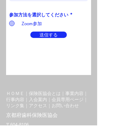
参加方法を選択してください
*
Zoom参加
送信する
ＨＯＭＥ｜
保険医協会とは｜
事業内容｜
行事内容｜
入会案内
｜
会員専用ページ｜
リンク集｜
アクセス｜
お問い合わせ
​京都府歯科保険医協会
〒604-8106
京都市中京区堺町通御池下る丸木材木町